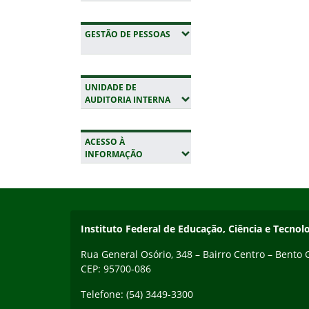
(EXPANDIR SUBMENUS)
GESTÃO DE PESSOAS
UNIDADE DE
(EXPANDIR SUBMENUS)
AUDITORIA INTERNA
ACESSO À
(EXPANDIR SUBMENUS)
INFORMAÇÃO
Início do rodapé
Fim da navegação
Contato
Instituto Federal de Educação, Ciência e Tecnol
Rua General Osório, 348 – Bairro Centro – Bento
CEP: 95700-086
Telefone: (54) 3449-3300