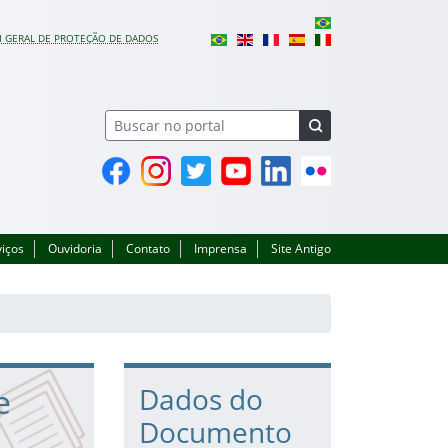
I GERAL DE PROTEÇÃO DE DADOS
Facebook
Instagram
Twitter
YouTube
Linkedin
Flickr
viços
Ouvidoria
Contato
Imprensa
Site Antigo
e
Dados do
Documento