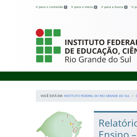
Pular para o conteúdo
Ir para o conteúdo
Ir para o menu
Ir para a busca
Ir 
1
2
3
Instituto Federal
VOCÊ ESTÁ EM:
INSTITUTO FEDERAL DO RIO GRANDE DO SUL
Início da navegação
Nossos Campi
Início do conteúdo
Relatóri
Ensino –