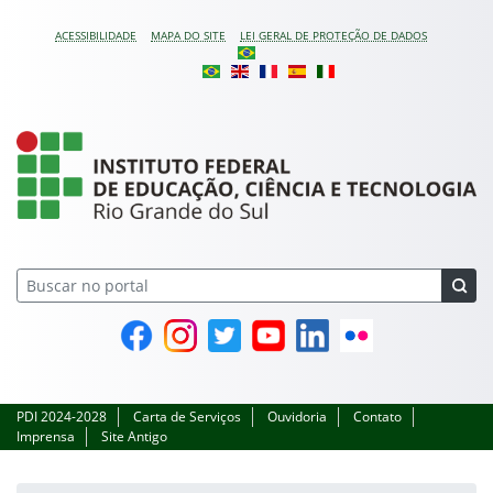
Pular para o conteúdo
ACESSIBILIDADE
MAPA DO SITE
LEI GERAL DE PROTEÇÃO DE DADOS
Instituto Federal do Ri
Facebook
Instagram
Twitter
YouTube
Linkedin
Flickr
PDI 2024-2028
Carta de Serviços
Ouvidoria
Contato
Imprensa
Site Antigo