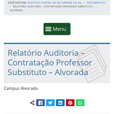
VOCÊ ESTÁ EM:
INSTITUTO FEDERAL DO RIO GRANDE DO SUL
DOCUMENTOS
RELATÓRIO AUDITORIA – CONTRATAÇÃO PROFESSOR SUBSTITUTO –
ALVORADA
Início da navegação
Mostrar
Menu
Fim da navegação
Início do conteúdo
Relatório Auditoria –
Contratação Professor
Substituto – Alvorada
Campus Alvorada
Facebook
Twitter
LinkedIn
Pinterest
WhatsApp
Compartilhar conteúdo: