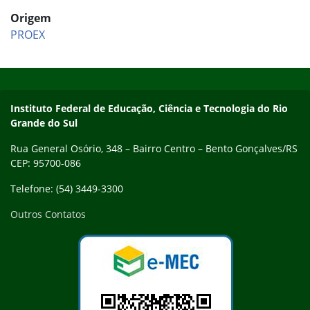
Origem
PROEX
Início do rodapé
Fim do conteúdo
Contato
Instituto Federal de Educação, Ciência e Tecnologia do Rio
Grande do Sul
Rua General Osório, 348 – Bairro Centro – Bento Gonçalves/RS
CEP: 95700-086
Telefone: (54) 3449-3300
Outros Contatos