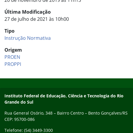
Última Modificação
27 de julho de 2021 às 10h00
Tipo
Instrução Normativa
Origem
PROEN
PROPPI
Início do rodapé
Fim do conteúdo
Contato
Instituto Federal de Educação, Ciência e Tecnologia do Rio
Grande do Sul
Rua General Osório, 348 – Bairro Centro – Bento Gonçalves/RS
CEP: 95700-086
Telefone: (54) 3449-3300