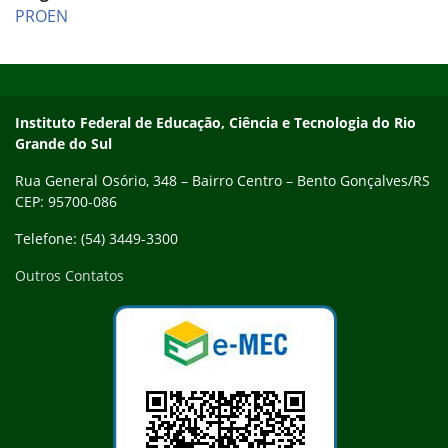
PROEN
Início do rodapé
Fim do conteúdo
Contato
Instituto Federal de Educação, Ciência e Tecnologia do Rio
Grande do Sul
Rua General Osório, 348 – Bairro Centro – Bento Gonçalves/RS
CEP: 95700-086
Telefone: (54) 3449-3300
Outros Contatos