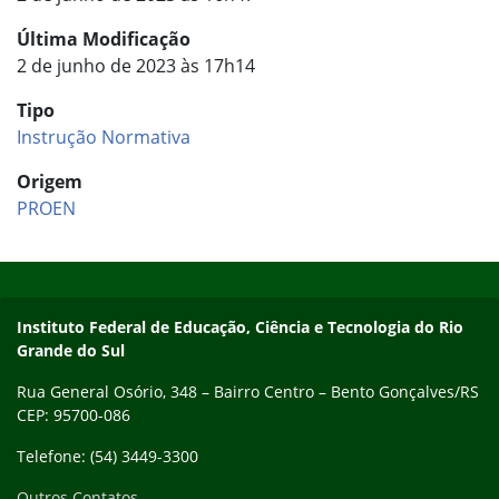
Última Modificação
2 de junho de 2023 às 17h14
Tipo
Instrução Normativa
Origem
PROEN
Início do rodapé
Fim do conteúdo
Contato
Instituto Federal de Educação, Ciência e Tecnologia do Rio
Grande do Sul
Rua General Osório, 348 – Bairro Centro – Bento Gonçalves/RS
CEP: 95700-086
Telefone: (54) 3449-3300
Outros Contatos