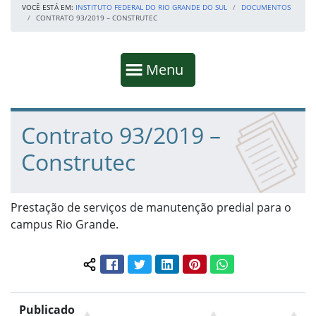
VOCÊ ESTÁ EM:
INSTITUTO FEDERAL DO RIO GRANDE DO SUL
DOCUMENTOS
CONTRATO 93/2019 – CONSTRUTEC
Início da navegação
Mostrar
Menu
Fim da navegação
Início do conteúdo
Contrato 93/2019 –
Construtec
Prestação de serviços de manutenção predial para o
campus Rio Grande.
Facebook
Twitter
LinkedIn
Pinterest
WhatsApp
Compartilhar conteúdo:
Publicado