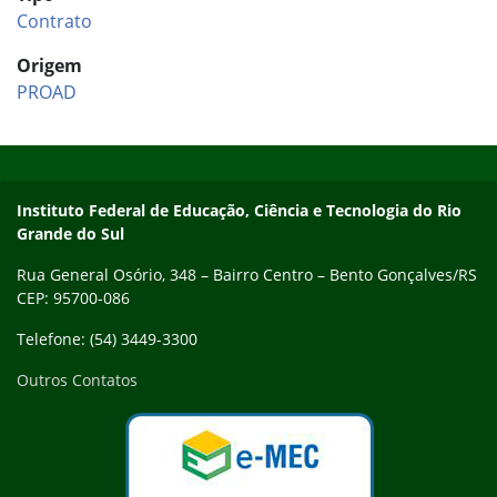
Contrato
Origem
PROAD
Início do rodapé
Fim do conteúdo
Contato
Instituto Federal de Educação, Ciência e Tecnologia do Rio
Grande do Sul
Rua General Osório, 348 – Bairro Centro – Bento Gonçalves/RS
CEP: 95700-086
Telefone: (54) 3449-3300
Outros Contatos