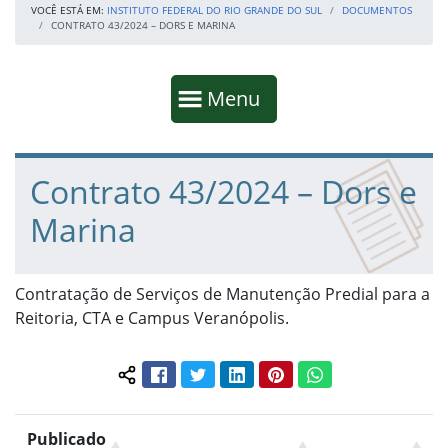
VOCÊ ESTÁ EM:
INSTITUTO FEDERAL DO RIO GRANDE DO SUL
DOCUMENTOS
CONTRATO 43/2024 – DORS E MARINA
Início da navegação
Mostrar
Menu
Fim da navegação
Início do conteúdo
Contrato 43/2024 – Dors e
Marina
Contratação de Serviços de Manutenção Predial para a
Reitoria, CTA e Campus Veranópolis.
Facebook
Twitter
LinkedIn
Pinterest
WhatsApp
Compartilhar conteúdo:
Publicado