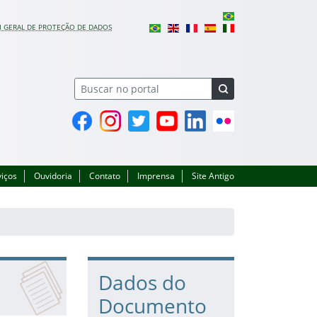
I GERAL DE PROTEÇÃO DE DADOS
Facebook
Instagram
Twitter
YouTube
Linkedin
Flickr
viços
Ouvidoria
Contato
Imprensa
Site Antigo
Dados do
Documento