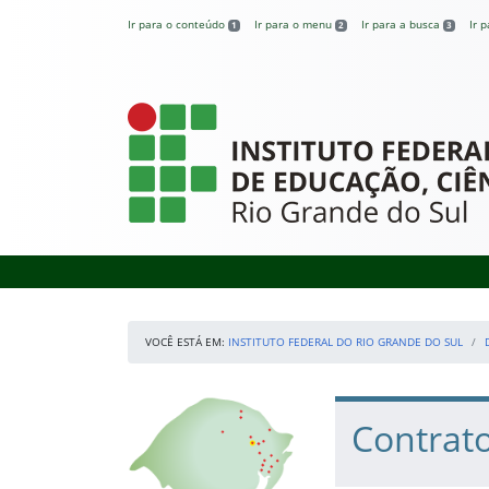
Pular para o conteúdo
Ir para o conteúdo
Ir para o menu
Ir para a busca
Ir 
1
2
3
Instituto Federal
VOCÊ ESTÁ EM:
INSTITUTO FEDERAL DO RIO GRANDE DO SUL
Início da navegação
Nossos Campi
Início do conteúdo
Contrat