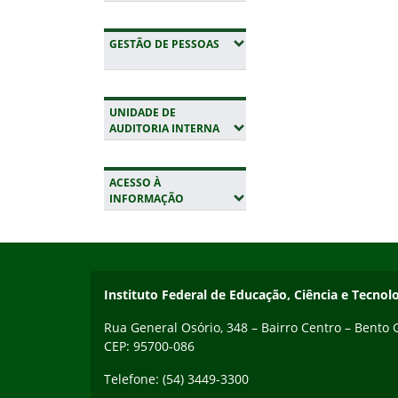
(EXPANDIR SUBMENUS)
GESTÃO DE PESSOAS
UNIDADE DE
(EXPANDIR SUBMENUS)
AUDITORIA INTERNA
ACESSO À
(EXPANDIR SUBMENUS)
INFORMAÇÃO
Início do rodapé
Fim da navegação
Contato
Instituto Federal de Educação, Ciência e Tecnol
Rua General Osório, 348 – Bairro Centro – Bento
CEP: 95700-086
Telefone: (54) 3449-3300