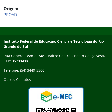
Origem
PROAD
Início do rodapé
Fim do conteúdo
Contato
Instituto Federal de Educação, Ciência e Tecnologia do Rio
Grande do Sul
Rua General Osório, 348 – Bairro Centro – Bento Gonçalves/RS
CEP: 95700-086
Telefone: (54) 3449-3300
Outros Contatos