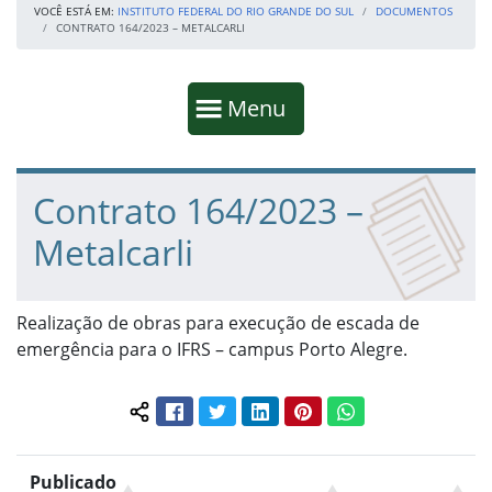
VOCÊ ESTÁ EM:
INSTITUTO FEDERAL DO RIO GRANDE DO SUL
DOCUMENTOS
CONTRATO 164/2023 – METALCARLI
Início da navegação
Mostrar
Menu
Fim da navegação
Início do conteúdo
Contrato 164/2023 –
Metalcarli
Realização de obras para execução de escada de
emergência para o IFRS – campus Porto Alegre.
Facebook
Twitter
LinkedIn
Pinterest
WhatsApp
Compartilhar conteúdo:
Publicado