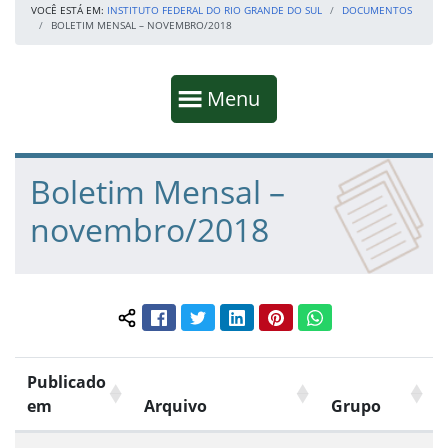
VOCÊ ESTÁ EM:
INSTITUTO FEDERAL DO RIO GRANDE DO SUL
DOCUMENTOS
BOLETIM MENSAL – NOVEMBRO/2018
Início da navegação
Mostrar
Menu
Fim da navegação
Início do conteúdo
Boletim Mensal –
novembro/2018
Facebook
Twitter
LinkedIn
Pinterest
WhatsApp
Compartilhar conteúdo:
Publicado
em
Arquivo
Grupo