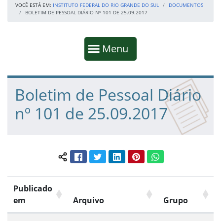
VOCÊ ESTÁ EM:
INSTITUTO FEDERAL DO RIO GRANDE DO SUL
DOCUMENTOS
BOLETIM DE PESSOAL DIÁRIO Nº 101 DE 25.09.2017
Início da navegação
Mostrar
Menu
Fim da navegação
Início do conteúdo
Boletim de Pessoal Diário
nº 101 de 25.09.2017
Facebook
Twitter
LinkedIn
Pinterest
WhatsApp
Compartilhar conteúdo:
Publicado
em
Arquivo
Grupo