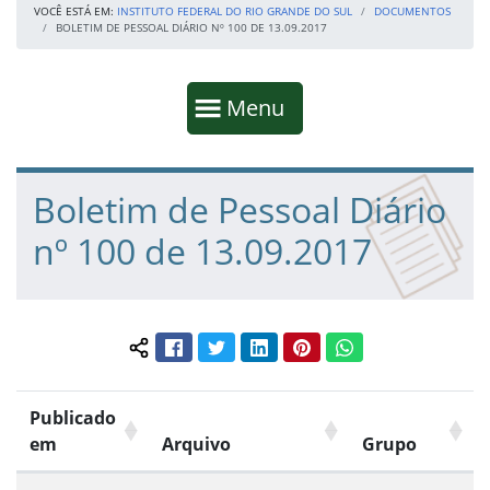
VOCÊ ESTÁ EM:
INSTITUTO FEDERAL DO RIO GRANDE DO SUL
DOCUMENTOS
BOLETIM DE PESSOAL DIÁRIO Nº 100 DE 13.09.2017
Início da navegação
Mostrar
Menu
Fim da navegação
Início do conteúdo
Boletim de Pessoal Diário
nº 100 de 13.09.2017
Facebook
Twitter
LinkedIn
Pinterest
WhatsApp
Compartilhar conteúdo:
Publicado
em
Arquivo
Grupo