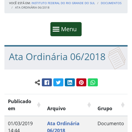
VOCÊ ESTÁ EM:
INSTITUTO FEDERAL DO RIO GRANDE DO SUL
DOCUMENTOS
ATA ORDINÁRIA 06/2018
Início da navegação
Mostrar
Menu
Fim da navegação
Início do conteúdo
Ata Ordinária 06/2018
Facebook
Twitter
LinkedIn
Pinterest
WhatsApp
Compartilhar conteúdo:
Publicado
em
Arquivo
Grupo
01/03/2019
Ata Ordinária
Documento
14:44
06/2018