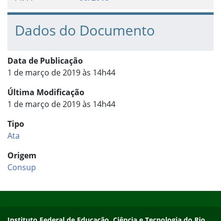
Dados do Documento
Data de Publicação
1 de março de 2019 às 14h44
Última Modificação
1 de março de 2019 às 14h44
Tipo
Ata
Origem
Consup
Início do rodapé
Fim do conteúdo
Contato
Instituto Federal de Educação, Ciência e Tecnologia do Rio