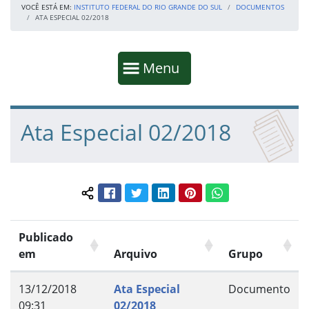
VOCÊ ESTÁ EM:
INSTITUTO FEDERAL DO RIO GRANDE DO SUL
DOCUMENTOS
ATA ESPECIAL 02/2018
Início da navegação
Mostrar
Menu
Fim da navegação
Início do conteúdo
Ata Especial 02/2018
Facebook
Twitter
LinkedIn
Pinterest
WhatsApp
Compartilhar conteúdo:
Publicado
em
Arquivo
Grupo
13/12/2018
Ata Especial
Documento
09:31
02/2018