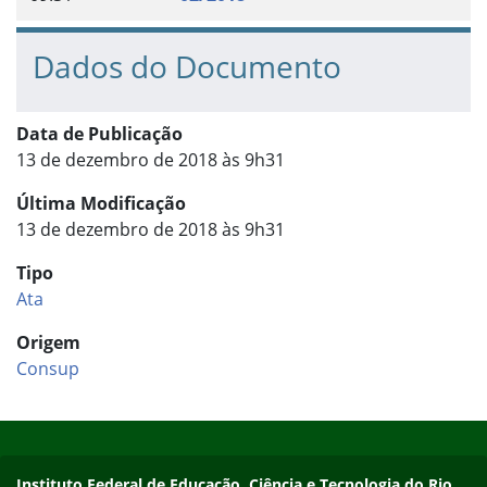
Dados do Documento
Data de Publicação
13 de dezembro de 2018 às 9h31
Última Modificação
13 de dezembro de 2018 às 9h31
Tipo
Ata
Origem
Consup
Início do rodapé
Fim do conteúdo
Contato
Instituto Federal de Educação, Ciência e Tecnologia do Rio