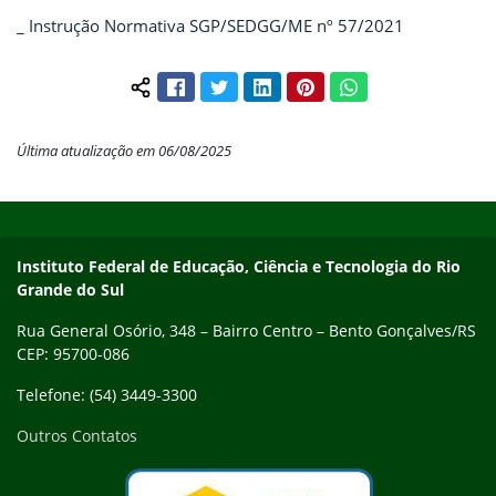
_ Instrução Normativa SGP/SEDGG/ME nº 57/2021
Facebook
Twitter
LinkedIn
Pinterest
WhatsApp
Compartilhar conteúdo:
Última atualização em 06/08/2025
Início do rodapé
Fim do conteúdo
Contato
Instituto Federal de Educação, Ciência e Tecnologia do Rio
Grande do Sul
Rua General Osório, 348 – Bairro Centro – Bento Gonçalves/RS
CEP: 95700-086
Telefone: (54) 3449-3300
Outros Contatos