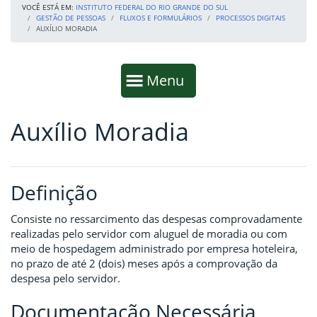
VOCÊ ESTÁ EM:
INSTITUTO FEDERAL DO RIO GRANDE DO SUL
GESTÃO DE PESSOAS
FLUXOS E FORMULÁRIOS
PROCESSOS DIGITAIS
AUXÍLIO MORADIA
Início da navegação
Mostrar
Menu
Auxílio Moradia
Fim da navegação
Início do conteúdo
Definição
Consiste no ressarcimento das despesas comprovadamente
realizadas pelo servidor com aluguel de moradia ou com
meio de hospedagem administrado por empresa hoteleira,
no prazo de até 2 (dois) meses após a comprovação da
despesa pelo servidor.
Documentação Necessária