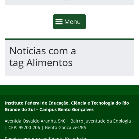
Início da navegação
Mostrar
Menu
Fim da navegação
Início do conteúdo
Notícias com a
tag Alimentos
Início do rodapé
Fim do conteúdo
Contato
Instituto Federal de Educação, Ciência e Tecnologia do Rio
Grande do Sul – Campus Bento Gonçalves
Avenida Osvaldo Aranha, 540 | Bairro Juventude da Enologia
| CEP: 95700-206 | Bento Gonçalves/RS
E-mail: comunicacao@bento.ifrs.edu.br