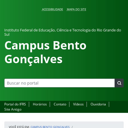
Pular para o conteúdo
ACESSIBILIDADE
MAPA DO SITE
Instituto Federal de Educação, Ciência e Tecnologia do Rio Grande do
Sul
Campus Bento
Gonçalves
Portal do IFRS
Horários
Contato
Vídeos
Ouvidoria
Site Antigo
VOCÊ ESTÁ EM:
CAMPUS BENTO GONÇALVES