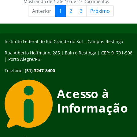
Mostrando de 1 até 10 de 27 Documentos
Anterior
1
2
3
Próximo
Início do rodapé
Fim do conteúdo
Instituto Federal do Rio Grande do Sul – Campus Restinga
Rua Alberto Hoffmann, 285 | Bairro Restinga | CEP: 91791-508
| Porto Alegre/RS
Telefone:
(51) 3247-8400