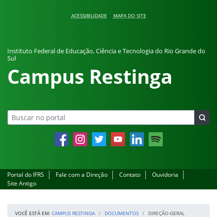
Pular para o conteúdo
ACESSIBILIDADE
MAPA DO SITE
Instituto Federal de Educação, Ciência e Tecnologia do Rio Grande do
Sul
Campus Restinga
Facebook
Instagram
Twitter
YouTube
LinkedIn
Spotify
Portal do IFRS
Fale com a Direção
Contato
Ouvidoria
Site Antigo
VOCÊ ESTÁ EM:
CAMPUS RESTINGA
DOCUMENTOS
DIREÇÃO-GERAL