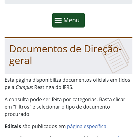
Início da navegação
Mostrar
Menu
Fim da navegação
Início do conteúdo
Documentos de Direção-
geral
Esta página disponibiliza documentos oficiais emitidos
pela
Campus
Restinga do IFRS.
A consulta pode ser feita por categorias. Basta clicar
em "Filtros" e selecionar o tipo de documento
procurado.
Editais
são publicados em
página específica
.