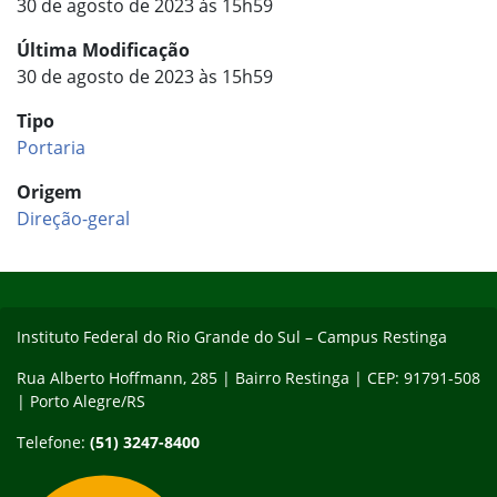
30 de agosto de 2023 às 15h59
Última Modificação
30 de agosto de 2023 às 15h59
Tipo
Portaria
Origem
Direção-geral
Início do rodapé
Fim do conteúdo
Instituto Federal do Rio Grande do Sul – Campus Restinga
Rua Alberto Hoffmann, 285 | Bairro Restinga | CEP: 91791-508
| Porto Alegre/RS
Telefone:
(51) 3247-8400