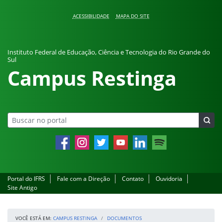
Pular para o conteúdo
ACESSIBILIDADE
MAPA DO SITE
Instituto Federal de Educação, Ciência e Tecnologia do Rio Grande do
Sul
Campus Restinga
Facebook
Instagram
Twitter
YouTube
LinkedIn
Spotify
Portal do IFRS
Fale com a Direção
Contato
Ouvidoria
Site Antigo
VOCÊ ESTÁ EM:
CAMPUS RESTINGA
DOCUMENTOS