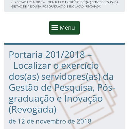
PORTARIA 201/2018 – LOCALIZAR O EXERCÍCIO DOS(AS) SERVIDORES(AS) DA
GESTÃO DE PESQUISA, PÓS-GRADUAÇÃO E INOVAÇÃO (REVOGADA)
Início da navegação
Mostrar
Menu
Fim da navegação
Início do conteúdo
Portaria 201/2018 –
Localizar o exercício
dos(as) servidores(as) da
Gestão de Pesquisa, Pós-
graduação e Inovação
(Revogada)
de 12 de novembro de 2018