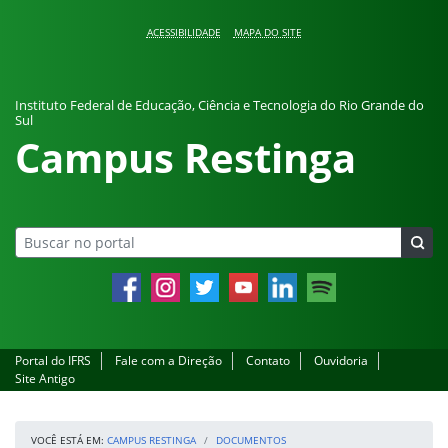
Pular para o conteúdo
ACESSIBILIDADE
MAPA DO SITE
Instituto Federal de Educação, Ciência e Tecnologia do Rio Grande do
Sul
Campus Restinga
Facebook
Instagram
Twitter
YouTube
LinkedIn
Spotify
Portal do IFRS
Fale com a Direção
Contato
Ouvidoria
Site Antigo
VOCÊ ESTÁ EM:
CAMPUS RESTINGA
DOCUMENTOS