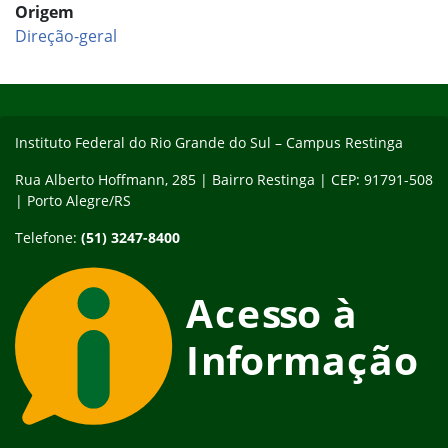
Origem
Direção-geral
Início do rodapé
Fim do conteúdo
Instituto Federal do Rio Grande do Sul – Campus Restinga
Rua Alberto Hoffmann, 285 | Bairro Restinga | CEP: 91791-508
| Porto Alegre/RS
Telefone:
(51) 3247-8400