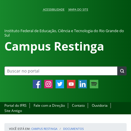
Pular para o conteúdo
ACESSIBILIDADE
MAPA DO SITE
Instituto Federal de Educação, Ciência e Tecnologia do Rio Grande do
Sul
Campus Restinga
Facebook
Instagram
Twitter
YouTube
LinkedIn
Spotify
Portal do IFRS
Fale com a Direção
Contato
Ouvidoria
Site Antigo
VOCÊ ESTÁ EM:
CAMPUS RESTINGA
DOCUMENTOS