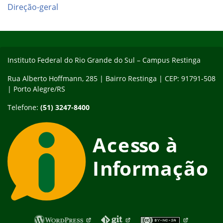
Direção-geral
Início do rodapé
Fim do conteúdo
Instituto Federal do Rio Grande do Sul – Campus Restinga
Rua Alberto Hoffmann, 285 | Bairro Restinga | CEP: 91791-508
| Porto Alegre/RS
Telefone:
(51) 3247-8400