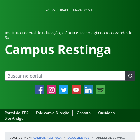
Pular para o conteúdo
ACESSIBILIDADE
MAPA DO SITE
Instituto Federal de Educação, Ciência e Tecnologia do Rio Grande do
Sul
Campus Restinga
Facebook
Instagram
Twitter
YouTube
LinkedIn
Spotify
Portal do IFRS
Fale com a Direção
Contato
Ouvidoria
Site Antigo
VOCÊ ESTÁ EM:
CAMPUS RESTINGA
DOCUMENTOS
ORDEM DE SERVIÇO