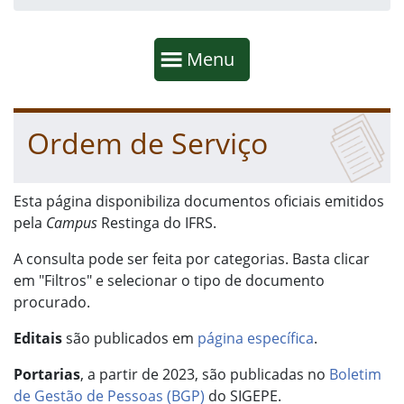
Início da navegação
Mostrar
Menu
Fim da navegação
Início do conteúdo
Ordem de Serviço
Esta página disponibiliza documentos oficiais emitidos
pela
Campus
Restinga do IFRS.
A consulta pode ser feita por categorias. Basta clicar
em "Filtros" e selecionar o tipo de documento
procurado.
Editais
são publicados em
página específica
.
Portarias
, a partir de 2023, são publicadas no
Boletim
de Gestão de Pessoas (BGP)
do SIGEPE.