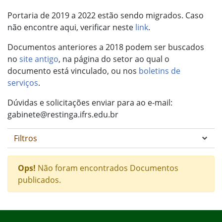
Portaria de 2019 a 2022 estão sendo migrados. Caso
não encontre aqui, verificar neste
link
.
Documentos anteriores a 2018 podem ser buscados
no
site antigo
, na página do setor ao qual o
documento está vinculado, ou nos
boletins de
serviços
.
Dúvidas e solicitações enviar para ao e-mail:
gabinete@restinga.ifrs.edu.br
Filtros
Ops!
Não foram encontrados Documentos
publicados.
Início do rodapé
Fim do conteúdo