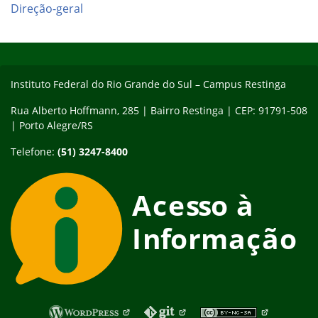
Direção-geral
Início do rodapé
Fim do conteúdo
Instituto Federal do Rio Grande do Sul – Campus Restinga
Rua Alberto Hoffmann, 285 | Bairro Restinga | CEP: 91791-508
| Porto Alegre/RS
Telefone:
(51) 3247-8400