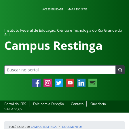
Pular para o conteúdo
ACESSIBILIDADE
MAPA DO SITE
Instituto Federal de Educação, Ciência e Tecnologia do Rio Grande do
Sul
Campus Restinga
Facebook
Instagram
Twitter
YouTube
LinkedIn
Spotify
Portal do IFRS
Fale com a Direção
Contato
Ouvidoria
Site Antigo
VOCÊ ESTÁ EM:
CAMPUS RESTINGA
DOCUMENTOS