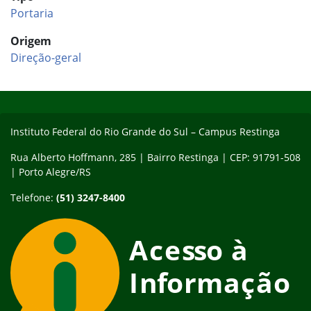
Portaria
Origem
Direção-geral
Início do rodapé
Fim do conteúdo
Instituto Federal do Rio Grande do Sul – Campus Restinga
Rua Alberto Hoffmann, 285 | Bairro Restinga | CEP: 91791-508
| Porto Alegre/RS
Telefone:
(51) 3247-8400