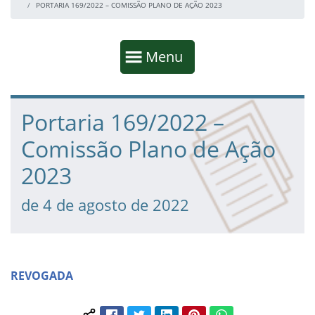
PORTARIA 169/2022 – COMISSÃO PLANO DE AÇÃO 2023
Início da navegação
Mostrar
Menu
Fim da navegação
Início do conteúdo
Portaria 169/2022 –
Comissão Plano de Ação
2023
de 4 de agosto de 2022
REVOGADA
Facebook
Twitter
LinkedIn
Pinterest
WhatsApp