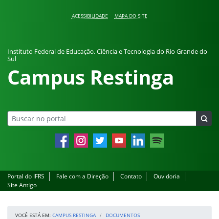
Pular para o conteúdo
ACESSIBILIDADE
MAPA DO SITE
Instituto Federal de Educação, Ciência e Tecnologia do Rio Grande do
Sul
Campus Restinga
Facebook
Instagram
Twitter
YouTube
LinkedIn
Spotify
Portal do IFRS
Fale com a Direção
Contato
Ouvidoria
Site Antigo
VOCÊ ESTÁ EM:
CAMPUS RESTINGA
DOCUMENTOS