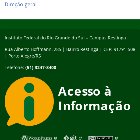
Direção-geral
Início do rodapé
Fim do conteúdo
Instituto Federal do Rio Grande do Sul – Campus Restinga
Rua Alberto Hoffmann, 285 | Bairro Restinga | CEP: 91791-508
| Porto Alegre/RS
Telefone:
(51) 3247-8400