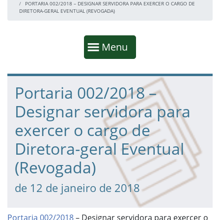
PORTARIA 002/2018 – DESIGNAR SERVIDORA PARA EXERCER O CARGO DE
DIRETORA-GERAL EVENTUAL (REVOGADA)
Início da navegação
Mostrar
Menu
Fim da navegação
Início do conteúdo
Portaria 002/2018 –
Designar servidora para
exercer o cargo de
Diretora-geral Eventual
(Revogada)
de 12 de janeiro de 2018
Portaria 002/2018
– Designar servidora para exercer o