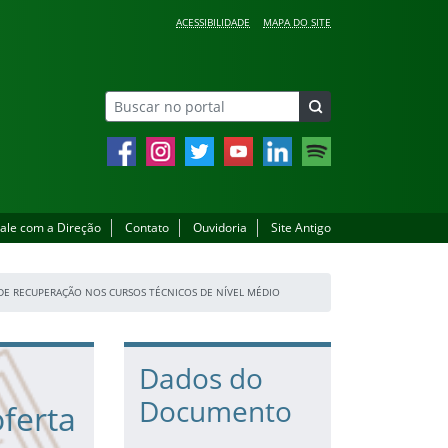
ACESSIBILIDADE
MAPA DO SITE
Facebook
Instagram
Twitter
YouTube
LinkedIn
Spotify
ale com a Direção
Contato
Ouvidoria
Site Antigo
DE RECUPERAÇÃO NOS CURSOS TÉCNICOS DE NÍVEL MÉDIO
Dados do
Documento
ferta