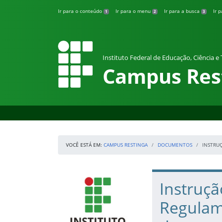
Pular para o conteúdo
Ir para o conteúdo
Ir para o menu
Ir para a busca
Ir 
1
2
3
Instituto Federal de Educação, Ciência e
Campus Res
VOCÊ ESTÁ EM:
CAMPUS RESTINGA
DOCUMENTOS
INSTRU
Início da navegação
IFRS
Início do conteúdo
Instruç
Regulam