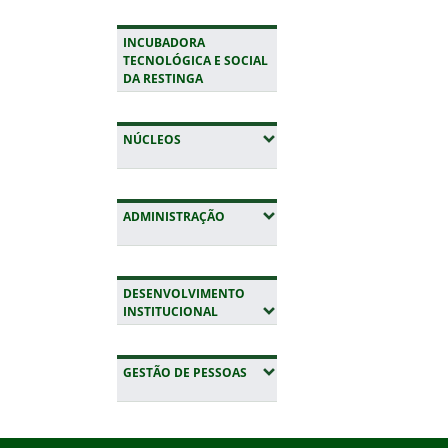
INCUBADORA
TECNOLÓGICA E SOCIAL
DA RESTINGA
(EXPANDIR SUBMENUS)
NÚCLEOS
(EXPANDIR SUBMENUS)
ADMINISTRAÇÃO
DESENVOLVIMENTO
(EXPANDIR SUBMENUS)
INSTITUCIONAL
(EXPANDIR SUBMENUS)
GESTÃO DE PESSOAS
Início do rodapé
Fim da navegação