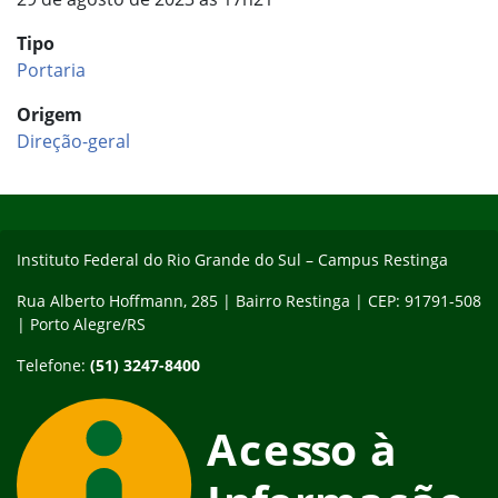
Tipo
Portaria
Origem
Direção-geral
Início do rodapé
Fim do conteúdo
Instituto Federal do Rio Grande do Sul – Campus Restinga
Rua Alberto Hoffmann, 285 | Bairro Restinga | CEP: 91791-508
| Porto Alegre/RS
Telefone:
(51) 3247-8400