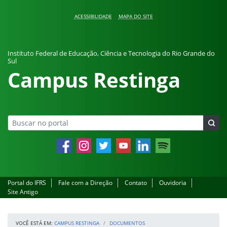
Pular para o conteúdo
ACESSIBILIDADE
MAPA DO SITE
Instituto Federal de Educação, Ciência e Tecnologia do Rio Grande do
Sul
Campus Restinga
Facebook
Instagram
Twitter
YouTube
LinkedIn
Spotify
Portal do IFRS
Fale com a Direção
Contato
Ouvidoria
Site Antigo
VOCÊ ESTÁ EM:
CAMPUS RESTINGA
DOCUMENTOS