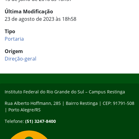
Última Modificação
23 de agosto de 2023 às 18h58
Tipo
Portaria
Origem
Direção-geral
Início do rodapé
Fim do conteúdo
Instituto Federal do Rio Grande do Sul – Campus Restinga
Rua Alberto Hoffmann, 285 | Bairro Restinga | CEP: 91791-508
| Porto Alegre/RS
Telefone:
(51) 3247-8400