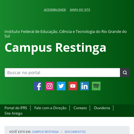
Pular para o conteúdo
ACESSIBILIDADE
MAPA DO SITE
Instituto Federal de Educação, Ciência e Tecnologia do Rio Grande do
Sul
Campus Restinga
Facebook
Instagram
Twitter
YouTube
LinkedIn
Spotify
Portal do IFRS
Fale com a Direção
Contato
Ouvidoria
Site Antigo
VOCÊ ESTÁ EM:
CAMPUS RESTINGA
DOCUMENTOS