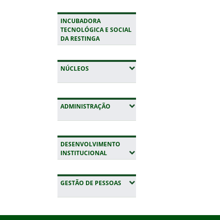
INCUBADORA
TECNOLÓGICA E SOCIAL
DA RESTINGA
(EXPANDIR SUBMENUS)
NÚCLEOS
(EXPANDIR SUBMENUS)
ADMINISTRAÇÃO
DESENVOLVIMENTO
(EXPANDIR SUBMENUS)
INSTITUCIONAL
(EXPANDIR SUBMENUS)
GESTÃO DE PESSOAS
Início do rodapé
Fim da navegação