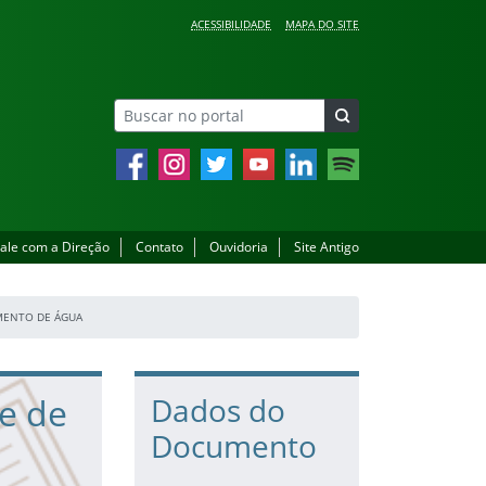
ACESSIBILIDADE
MAPA DO SITE
Facebook
Instagram
Twitter
YouTube
LinkedIn
Spotify
ale com a Direção
Contato
Ouvidoria
Site Antigo
IMENTO DE ÁGUA
e de
Dados do
Documento