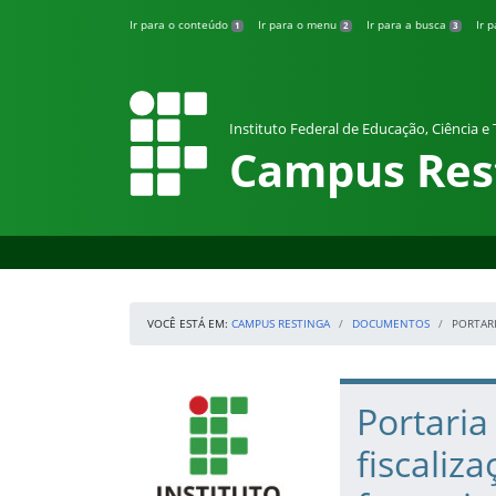
Pular para o conteúdo
Ir para o conteúdo
Ir para o menu
Ir para a busca
Ir 
1
2
3
Instituto Federal de Educação, Ciência e
Campus Res
VOCÊ ESTÁ EM:
CAMPUS RESTINGA
DOCUMENTOS
PORTARI
Início da navegação
IFRS
Início do conteúdo
Portari
fiscaliz