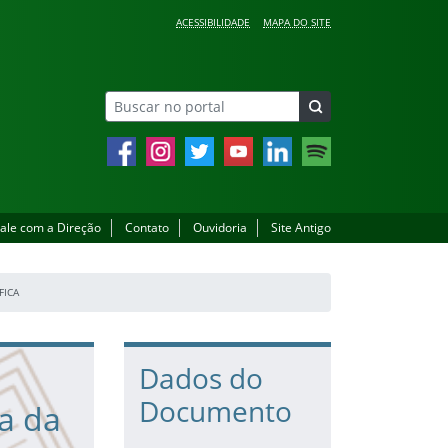
ACESSIBILIDADE
MAPA DO SITE
Facebook
Instagram
Twitter
YouTube
LinkedIn
Spotify
ale com a Direção
Contato
Ouvidoria
Site Antigo
FICA
Dados do
Documento
a da