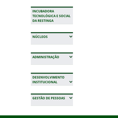
INCUBADORA
TECNOLÓGICA E SOCIAL
DA RESTINGA
(EXPANDIR SUBMENUS)
NÚCLEOS
(EXPANDIR SUBMENUS)
ADMINISTRAÇÃO
DESENVOLVIMENTO
(EXPANDIR SUBMENUS)
INSTITUCIONAL
(EXPANDIR SUBMENUS)
GESTÃO DE PESSOAS
Início do rodapé
Fim da navegação