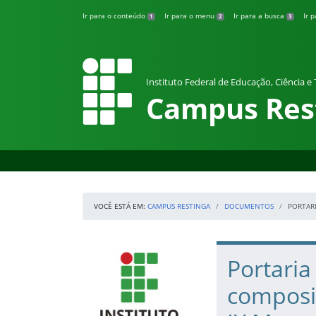
Pular para o conteúdo
Ir para o conteúdo
Ir para o menu
Ir para a busca
Ir 
1
2
3
Instituto Federal de Educação, Ciência e
Campus Res
VOCÊ ESTÁ EM:
CAMPUS RESTINGA
DOCUMENTOS
PORTARI
Início da navegação
IFRS
Início do conteúdo
Portari
composi