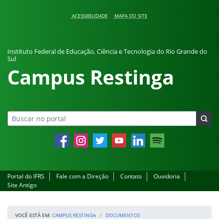
Pular para o conteúdo
ACESSIBILIDADE
MAPA DO SITE
Instituto Federal de Educação, Ciência e Tecnologia do Rio Grande do
Sul
Campus Restinga
Facebook
Instagram
Twitter
YouTube
LinkedIn
Spotify
Portal do IFRS
Fale com a Direção
Contato
Ouvidoria
Site Antigo
VOCÊ ESTÁ EM:
CAMPUS RESTINGA
DOCUMENTOS