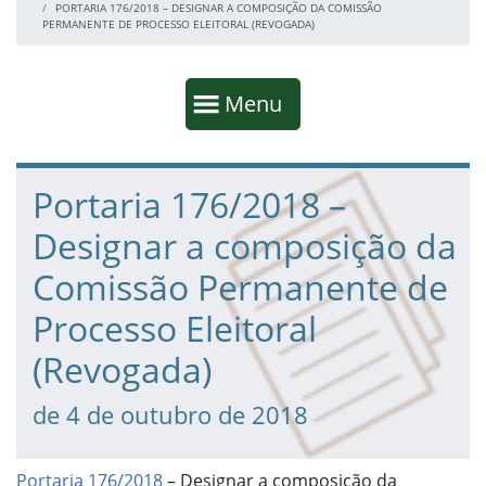
PORTARIA 176/2018 – DESIGNAR A COMPOSIÇÃO DA COMISSÃO
PERMANENTE DE PROCESSO ELEITORAL (REVOGADA)
Início da navegação
Mostrar
Menu
Fim da navegação
Início do conteúdo
Portaria 176/2018 –
Designar a composição da
Comissão Permanente de
Processo Eleitoral
(Revogada)
de 4 de outubro de 2018
Portaria 176/2018
– Designar a composição da