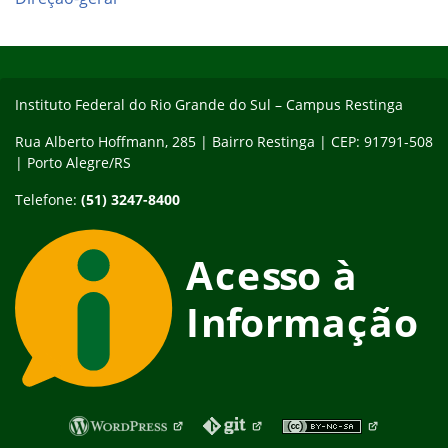
Início do rodapé
Fim do conteúdo
Instituto Federal do Rio Grande do Sul – Campus Restinga
Rua Alberto Hoffmann, 285 | Bairro Restinga | CEP: 91791-508
| Porto Alegre/RS
Telefone:
(51) 3247-8400