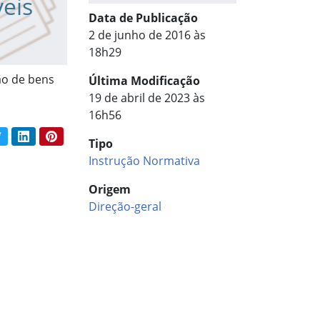
veis
Data de Publicação
2 de junho de 2016 às
18h29
ão de bens
Última Modificação
19 de abril de 2023 às
16h56
book
Twitter
LinkedIn
Pinterest
Tipo
har conteúdo:
Instrução Normativa
Origem
Direção-geral