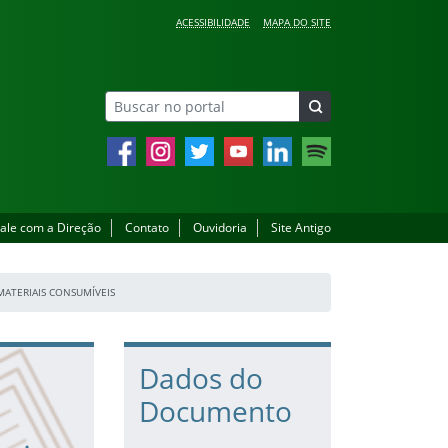
ACESSIBILIDADE
MAPA DO SITE
Facebook
Instagram
Twitter
YouTube
LinkedIn
Spotify
ale com a Direção
Contato
Ouvidoria
Site Antigo
MATERIAIS CONSUMÍVEIS
Dados do
Documento