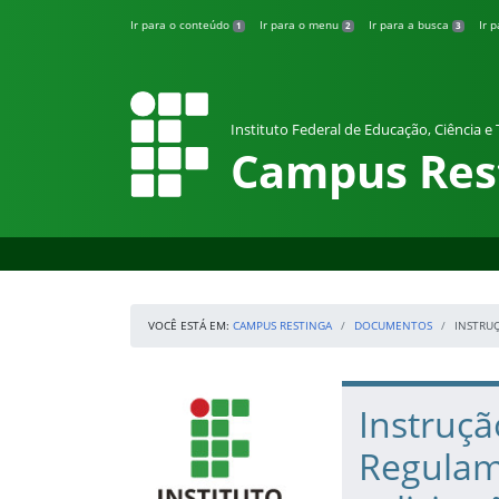
Pular para o conteúdo
Ir para o conteúdo
Ir para o menu
Ir para a busca
Ir 
1
2
3
Instituto Federal de Educação, Ciência e
Campus Res
VOCÊ ESTÁ EM:
CAMPUS RESTINGA
DOCUMENTOS
INSTRU
Início da navegação
IFRS
Início do conteúdo
Instruç
Regulam