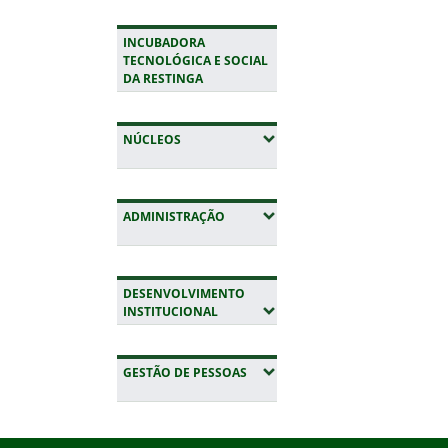
INCUBADORA
TECNOLÓGICA E SOCIAL
DA RESTINGA
(EXPANDIR SUBMENUS)
NÚCLEOS
(EXPANDIR SUBMENUS)
ADMINISTRAÇÃO
DESENVOLVIMENTO
(EXPANDIR SUBMENUS)
INSTITUCIONAL
(EXPANDIR SUBMENUS)
GESTÃO DE PESSOAS
Início do rodapé
Fim da navegação