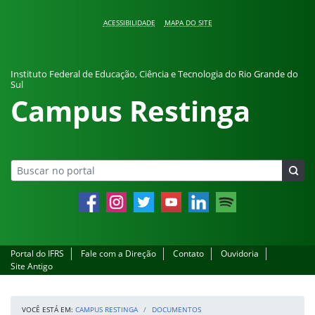
Pular para o conteúdo
ACESSIBILIDADE
MAPA DO SITE
Instituto Federal de Educação, Ciência e Tecnologia do Rio Grande do
Sul
Campus Restinga
Facebook
Instagram
Twitter
YouTube
LinkedIn
Spotify
Portal do IFRS
Fale com a Direção
Contato
Ouvidoria
Site Antigo
VOCÊ ESTÁ EM:
CAMPUS RESTINGA
DOCUMENTOS