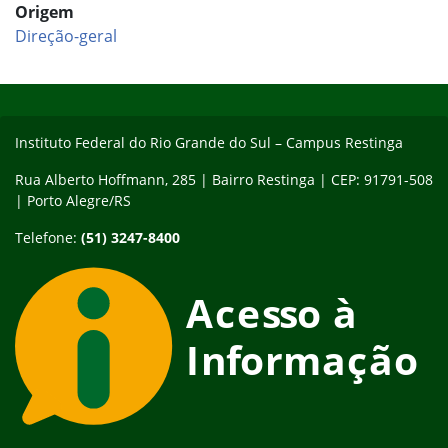
Origem
Direção-geral
Início do rodapé
Fim do conteúdo
Instituto Federal do Rio Grande do Sul – Campus Restinga
Rua Alberto Hoffmann, 285 | Bairro Restinga | CEP: 91791-508
| Porto Alegre/RS
Telefone:
(51) 3247-8400