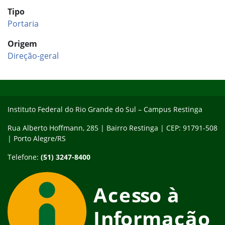
Tipo
Portaria
Origem
Direção-geral
Início do rodapé
Fim do conteúdo
Instituto Federal do Rio Grande do Sul – Campus Restinga
Rua Alberto Hoffmann, 285 | Bairro Restinga | CEP: 91791-508
| Porto Alegre/RS
Telefone:
(51) 3247-8400