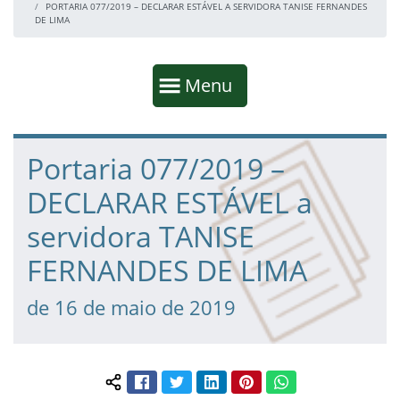
PORTARIA 077/2019 – DECLARAR ESTÁVEL A SERVIDORA TANISE FERNANDES
DE LIMA
Início da navegação
Mostrar
Menu
Fim da navegação
Início do conteúdo
Portaria 077/2019 –
DECLARAR ESTÁVEL a
servidora TANISE
FERNANDES DE LIMA
de 16 de maio de 2019
Facebook
Twitter
LinkedIn
Pinterest
WhatsApp
Compartilhar conteúdo: