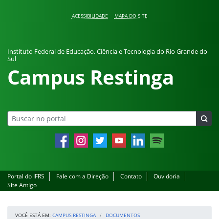
Pular para o conteúdo
ACESSIBILIDADE
MAPA DO SITE
Instituto Federal de Educação, Ciência e Tecnologia do Rio Grande do
Sul
Campus Restinga
Facebook
Instagram
Twitter
YouTube
LinkedIn
Spotify
Portal do IFRS
Fale com a Direção
Contato
Ouvidoria
Site Antigo
VOCÊ ESTÁ EM:
CAMPUS RESTINGA
DOCUMENTOS