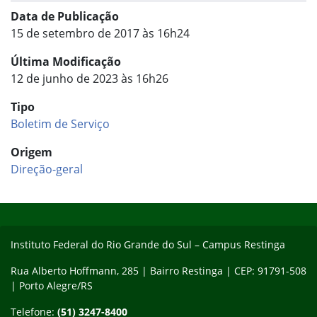
Data de Publicação
15 de setembro de 2017 às 16h24
Última Modificação
12 de junho de 2023 às 16h26
Tipo
Boletim de Serviço
Origem
Direção-geral
Início do rodapé
Fim do conteúdo
Instituto Federal do Rio Grande do Sul – Campus Restinga
Rua Alberto Hoffmann, 285 | Bairro Restinga | CEP: 91791-508
| Porto Alegre/RS
Telefone:
(51) 3247-8400