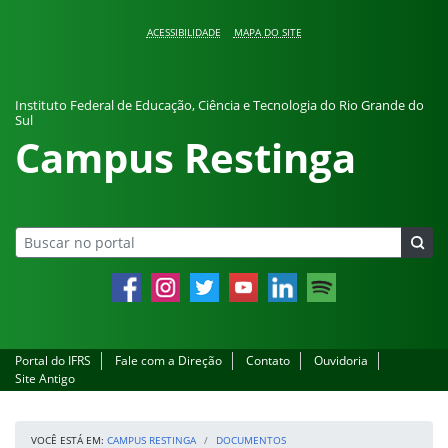
Pular para o conteúdo
ACESSIBILIDADE
MAPA DO SITE
Instituto Federal de Educação, Ciência e Tecnologia do Rio Grande do
Sul
Campus Restinga
Facebook
Instagram
Twitter
YouTube
LinkedIn
Spotify
Portal do IFRS
Fale com a Direção
Contato
Ouvidoria
Site Antigo
VOCÊ ESTÁ EM:
CAMPUS RESTINGA
DOCUMENTOS