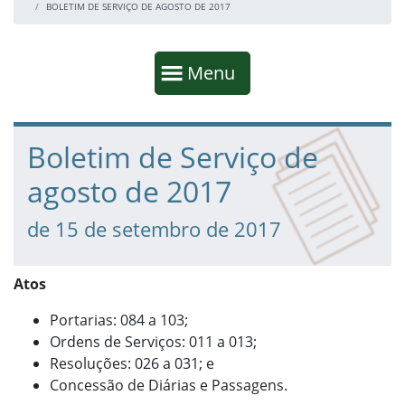
BOLETIM DE SERVIÇO DE AGOSTO DE 2017
Início da navegação
Mostrar
Menu
Fim da navegação
Início do conteúdo
Boletim de Serviço de
agosto de 2017
de 15 de setembro de 2017
Atos
Portarias: 084 a 103;
Ordens de Serviços: 011 a 013;
Resoluções: 026 a 031; e
Concessão de Diárias e Passagens.