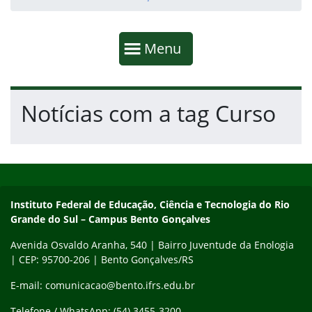
Início da navegação
Mostrar
Menu
Fim da navegação
Início do conteúdo
Notícias com a tag Curso
Início do rodapé
Fim do conteúdo
Contato
Instituto Federal de Educação, Ciência e Tecnologia do Rio
Grande do Sul – Campus Bento Gonçalves
Avenida Osvaldo Aranha, 540 | Bairro Juventude da Enologia
| CEP: 95700-206 | Bento Gonçalves/RS
E-mail: comunicacao@bento.ifrs.edu.br
Telefone / WhatsApp: (54) 3455-3200