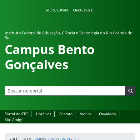
Pular para o conteúdo
ACESSIBILIDADE
MAPA DO SITE
Instituto Federal de Educação, Ciência e Tecnologia do Rio Grande do
Sul
Campus Bento
Gonçalves
Portal do IFRS
Horários
Contato
Vídeos
Ouvidoria
Site Antigo
VOCÊ ESTÁ EM:
CAMPUS BENTO GONÇALVES