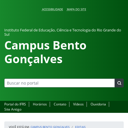
Pular para o conteúdo
ACESSIBILIDADE
MAPA DO SITE
Instituto Federal de Educação, Ciência e Tecnologia do Rio Grande do
Sul
Campus Bento
Gonçalves
Portal do IFRS
Horários
Contato
Vídeos
Ouvidoria
Site Antigo
VOCÊ ESTÁ EM:
CAMPUS BENTO GONÇALVES
EDITAIS