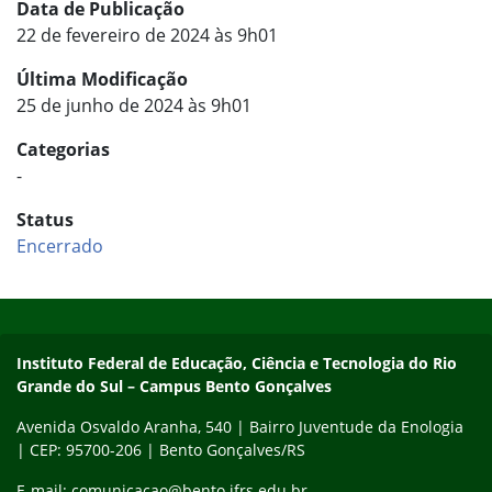
Data de Publicação
22 de fevereiro de 2024 às 9h01
Última Modificação
25 de junho de 2024 às 9h01
Categorias
-
Status
Encerrado
Início do rodapé
Fim do conteúdo
Contato
Instituto Federal de Educação, Ciência e Tecnologia do Rio
Grande do Sul – Campus Bento Gonçalves
Avenida Osvaldo Aranha, 540 | Bairro Juventude da Enologia
| CEP: 95700-206 | Bento Gonçalves/RS
E-mail: comunicacao@bento.ifrs.edu.br