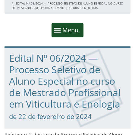
EDITAL Nº 06/2024 — PROCESSO SELETIVO DE ALUNO ESPECIAL NO CURSO
DE MESTRADO PROFISSIONAL EM VITICULTURA E ENOLOGIA
Início da navegação
Mostrar
Menu
Fim da navegação
Início do conteúdo
Edital Nº 06/2024 —
Processo Seletivo de
Aluno Especial no curso
de Mestrado Profissional
em Viticultura e Enologia
de 22 de fevereiro de 2024
Referente à abertura do Processo Seletivo de Aluno