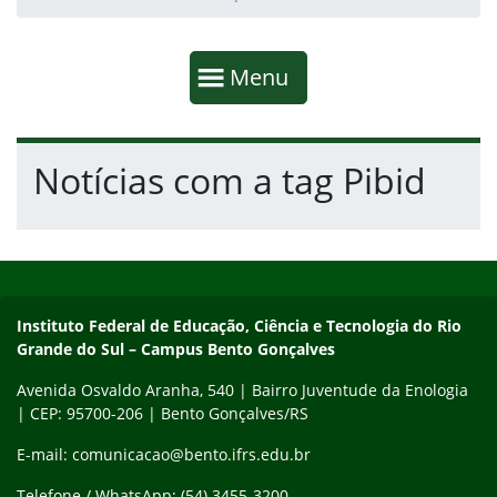
Início da navegação
Mostrar
Menu
Fim da navegação
Início do conteúdo
Notícias com a tag Pibid
Início do rodapé
Fim do conteúdo
Contato
Instituto Federal de Educação, Ciência e Tecnologia do Rio
Grande do Sul – Campus Bento Gonçalves
Avenida Osvaldo Aranha, 540 | Bairro Juventude da Enologia
| CEP: 95700-206 | Bento Gonçalves/RS
E-mail: comunicacao@bento.ifrs.edu.br
Telefone / WhatsApp: (54) 3455-3200