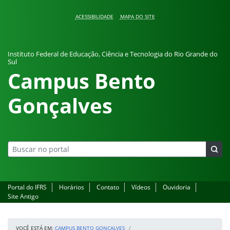
Pular para o conteúdo
ACESSIBILIDADE
MAPA DO SITE
Instituto Federal de Educação, Ciência e Tecnologia do Rio Grande do
Sul
Campus Bento
Gonçalves
Portal do IFRS
Horários
Contato
Vídeos
Ouvidoria
Site Antigo
VOCÊ ESTÁ EM:
CAMPUS BENTO GONÇALVES