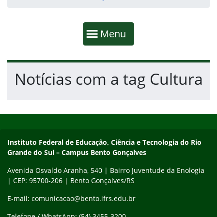
Início da navegação
Mostrar
Menu
Fim da navegação
Início do conteúdo
Notícias com a tag Cultura
Início do rodapé
Fim do conteúdo
Contato
Instituto Federal de Educação, Ciência e Tecnologia do Rio
Grande do Sul – Campus Bento Gonçalves
Avenida Osvaldo Aranha, 540 | Bairro Juventude da Enologia
| CEP: 95700-206 | Bento Gonçalves/RS
E-mail: comunicacao@bento.ifrs.edu.br
Telefone / WhatsApp: (54) 3455-3200