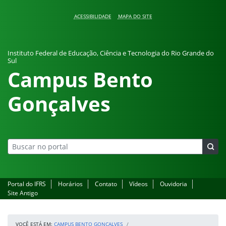
Pular para o conteúdo
ACESSIBILIDADE
MAPA DO SITE
Instituto Federal de Educação, Ciência e Tecnologia do Rio Grande do
Sul
Campus Bento
Gonçalves
Portal do IFRS
Horários
Contato
Vídeos
Ouvidoria
Site Antigo
VOCÊ ESTÁ EM:
CAMPUS BENTO GONÇALVES