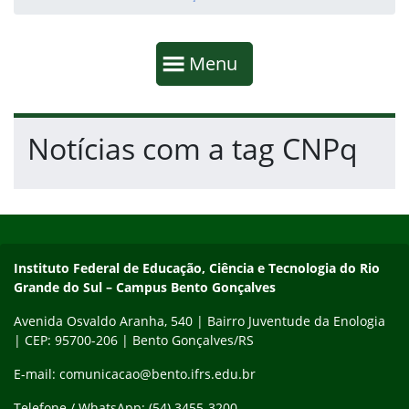
Início da navegação
Mostrar
Menu
Fim da navegação
Início do conteúdo
Notícias com a tag CNPq
Início do rodapé
Fim do conteúdo
Contato
Instituto Federal de Educação, Ciência e Tecnologia do Rio
Grande do Sul – Campus Bento Gonçalves
Avenida Osvaldo Aranha, 540 | Bairro Juventude da Enologia
| CEP: 95700-206 | Bento Gonçalves/RS
E-mail: comunicacao@bento.ifrs.edu.br
Telefone / WhatsApp: (54) 3455-3200