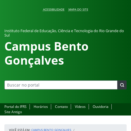
Pular para o conteúdo
ACESSIBILIDADE
MAPA DO SITE
Instituto Federal de Educação, Ciência e Tecnologia do Rio Grande do
Sul
Campus Bento
Gonçalves
Portal do IFRS
Horários
Contato
Vídeos
Ouvidoria
Site Antigo
VOCÊ ESTÁ EM:
CAMPUS BENTO GONÇALVES