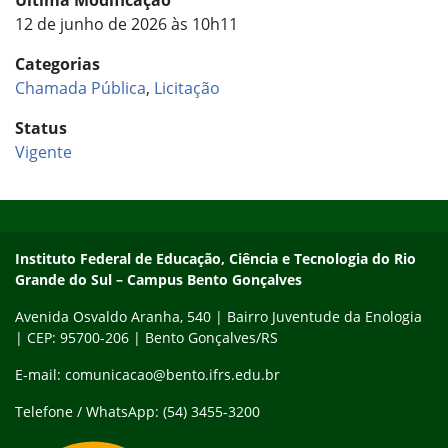
Última Modificação
12 de junho de 2026 às 10h11
Categorias
Chamada Pública
,
Licitação
Status
Vigente
Início do rodapé
Fim do conteúdo
Contato
Instituto Federal de Educação, Ciência e Tecnologia do Rio
Grande do Sul – Campus Bento Gonçalves
Avenida Osvaldo Aranha, 540 | Bairro Juventude da Enologia
| CEP: 95700-206 | Bento Gonçalves/RS
E-mail: comunicacao@bento.ifrs.edu.br
Telefone / WhatsApp: (54) 3455-3200