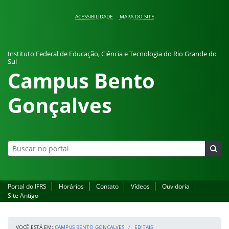
Pular para o conteúdo
ACESSIBILIDADE
MAPA DO SITE
Instituto Federal de Educação, Ciência e Tecnologia do Rio Grande do
Sul
Campus Bento
Gonçalves
Portal do IFRS
Horários
Contato
Vídeos
Ouvidoria
Site Antigo
VOCÊ ESTÁ EM:
CAMPUS BENTO GONÇALVES
EDITAIS