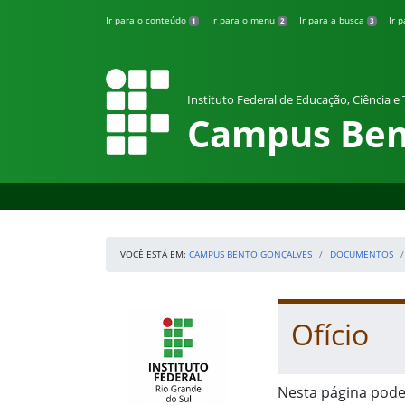
Pular para o conteúdo
Ir para o conteúdo
Ir para o menu
Ir para a busca
Ir 
1
2
3
Instituto Federal de Educação, Ciência e
Campus Ben
VOCÊ ESTÁ EM:
CAMPUS BENTO GONÇALVES
DOCUMENTOS
Início da navegação
IFRS
Início do conteúdo
Ofício
Nesta página pode