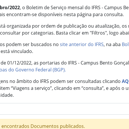
mbro/2022
, o Boletim de Serviço mensal do IFRS - Campus B
iais encontram-se disponíveis nesta página para consulta.
stá organizada por ordem de publicação ou atualização, os
onsultar por categorias. Basta clicar em "Filtros", logo abai
os podem ser buscados no
site anterior do IFRS
, na aba
Bol
está vinculado.
ir de 01/12/2022, as portarias do IFRS - Campus Bento Gonç
oas do Governo Federal (BGP).
agens no âmbito do IFRS podem ser consultadas clicando
AQ
item “Viagens a serviço”, clicando em “consulta”, e após o us
idade.
 encontrados Documentos publicados.