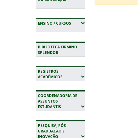
Fim do conteúdo
(EXPANDIR SUBMENUS)
ENSINO / CURSOS
BIBLIOTECA FIRMINO
SPLENDOR
REGISTROS
(EXPANDIR SUBMENUS)
ACADÊMICOS
COORDENADORIA DE
ASSUNTOS
(EXPANDIR SUBMENUS)
ESTUDANTIS
PESQUISA, PÓS-
GRADUAÇÃO E
(EXPANDIR SUBMENUS)
INOVAÇÃO