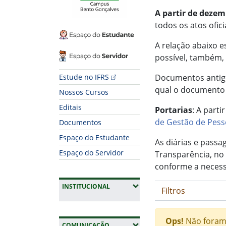
A partir de deze
todos os atos ofic
Espaço do Estudante
A relação abaixo e
Espaço do Servidor
possível, também, c
Estude no IFRS
Documentos antig
qual o documento 
Nossos Cursos
Editais
Portarias
: A part
de Gestão de Pess
Documentos
Espaço do Estudante
As diárias e pass
Espaço do Servidor
Transparência, no 
conforme a necess
(EXPANDIR SUBMENUS)
INSTITUCIONAL
Filtros
Ops!
Não foram
(EXPANDIR SUBMENUS)
COMUNICAÇÃO