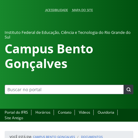
Pular para o conteúdo
ACESSIBILIDADE
MAPA DO SITE
Instituto Federal de Educação, Ciência e Tecnologia do Rio Grande do
Sul
Campus Bento
Gonçalves
Portal do IFRS
Horários
Contato
Vídeos
Ouvidoria
Site Antigo
VOCÊ ESTÁ EM:
CAMPUS BENTO GONÇALVES
DOCUMENTOS