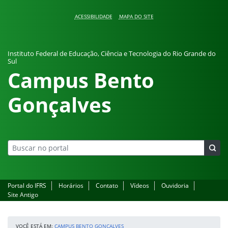
Pular para o conteúdo
ACESSIBILIDADE
MAPA DO SITE
Instituto Federal de Educação, Ciência e Tecnologia do Rio Grande do
Sul
Campus Bento
Gonçalves
Portal do IFRS
Horários
Contato
Vídeos
Ouvidoria
Site Antigo
VOCÊ ESTÁ EM:
CAMPUS BENTO GONÇALVES