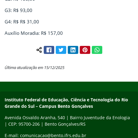
G3: R$ 93,00
G4: R$ R$ 31,00
Auxílio Moradia: R$ 157,00
Facebook
Twitter
LinkedIn
Pinterest
WhatsApp
Compartilhar conteúdo:
Última atualização em 15/12/2025
Início do rodapé
Fim do conteúdo
Contato
Instituto Federal de Educação, Ciência e Tecnologia do Rio
Grande do Sul – Campus Bento Gonçalves
Avenida Osvaldo Aranha, 540 | Bairro Juventude da Enologia
| CEP: 95700-206 | Bento Gonçalves/RS
E-mail: comunicacao@bento.ifrs.edu.br