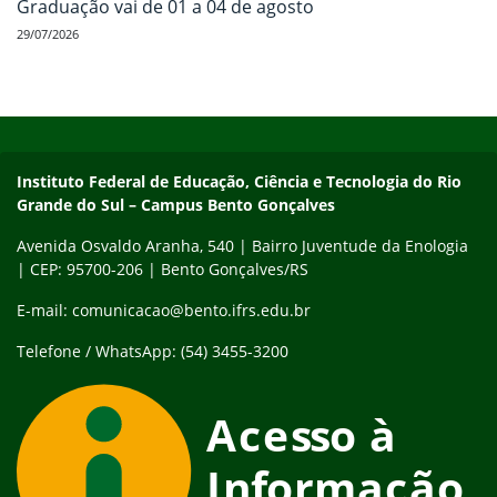
Graduação vai de 01 a 04 de agosto
29/07/2026
Início do rodapé
Fim do conteúdo
Contato
Instituto Federal de Educação, Ciência e Tecnologia do Rio
Grande do Sul – Campus Bento Gonçalves
Avenida Osvaldo Aranha, 540 | Bairro Juventude da Enologia
| CEP: 95700-206 | Bento Gonçalves/RS
E-mail: comunicacao@bento.ifrs.edu.br
Telefone / WhatsApp: (54) 3455-3200