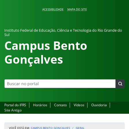
Pular para o conteúdo
ACESSIBILIDADE
MAPA DO SITE
Instituto Federal de Educação, Ciência e Tecnologia do Rio Grande do
Sul
Campus Bento
Gonçalves
Portal do IFRS
Horários
Contato
Vídeos
Ouvidoria
Site Antigo
VOCÊ ESTÁ EM:
CAMPUS BENTO GONÇALVES
GERAL