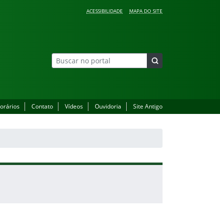
ACESSIBILIDADE
MAPA DO SITE
orários
Contato
Vídeos
Ouvidoria
Site Antigo