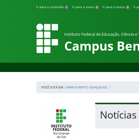
Pular para o conteúdo
Ir para o conteúdo
Ir para o menu
Ir para a busca
Ir 
1
2
3
Instituto Federal de Educação, Ciência e
Campus Ben
VOCÊ ESTÁ EM:
CAMPUS BENTO GONÇALVES
Início da navegação
IFRS
Início do conteúdo
Notícias
Fim do conteúdo