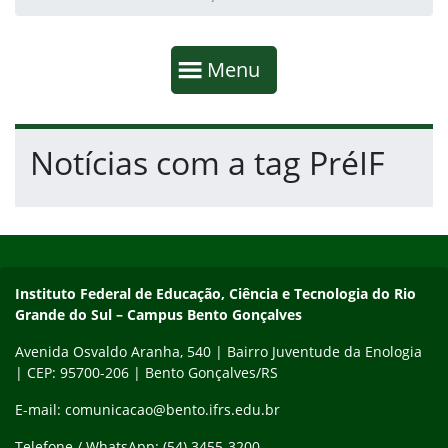
Início da navegação
Mostrar
Menu
Fim da navegação
Início do conteúdo
Notícias com a tag PréIF
Início do rodapé
Fim do conteúdo
Contato
Instituto Federal de Educação, Ciência e Tecnologia do Rio
Grande do Sul – Campus Bento Gonçalves
Avenida Osvaldo Aranha, 540 | Bairro Juventude da Enologia
| CEP: 95700-206 | Bento Gonçalves/RS
E-mail: comunicacao@bento.ifrs.edu.br
Telefone / WhatsApp: (54) 3455-3200