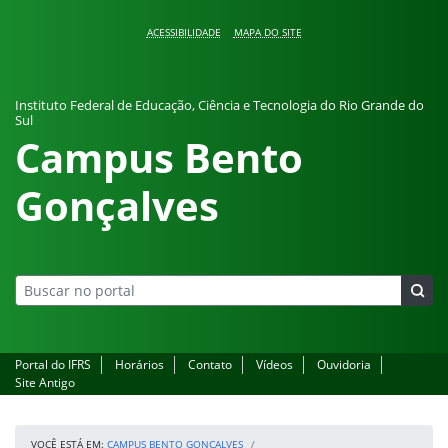
Pular para o conteúdo
ACESSIBILIDADE
MAPA DO SITE
Instituto Federal de Educação, Ciência e Tecnologia do Rio Grande do
Sul
Campus Bento
Gonçalves
Portal do IFRS
Horários
Contato
Vídeos
Ouvidoria
Site Antigo
VOCÊ ESTÁ EM:
CAMPUS BENTO GONÇALVES