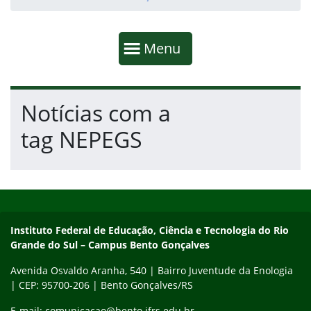
Início da navegação
Mostrar
Menu
Fim da navegação
Início do conteúdo
Notícias com a
tag NEPEGS
Início do rodapé
Fim do conteúdo
Contato
Instituto Federal de Educação, Ciência e Tecnologia do Rio
Grande do Sul – Campus Bento Gonçalves
Avenida Osvaldo Aranha, 540 | Bairro Juventude da Enologia
| CEP: 95700-206 | Bento Gonçalves/RS
E-mail: comunicacao@bento.ifrs.edu.br