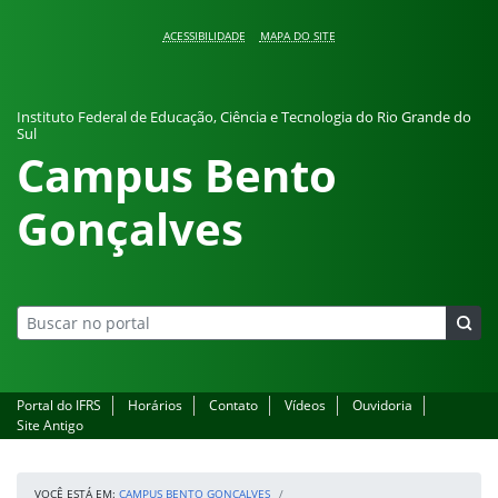
Pular para o conteúdo
ACESSIBILIDADE
MAPA DO SITE
Instituto Federal de Educação, Ciência e Tecnologia do Rio Grande do
Sul
Campus Bento
Gonçalves
Portal do IFRS
Horários
Contato
Vídeos
Ouvidoria
Site Antigo
VOCÊ ESTÁ EM:
CAMPUS BENTO GONÇALVES