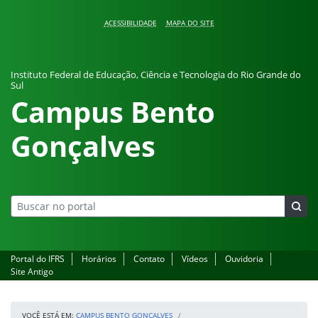
Pular para o conteúdo
ACESSIBILIDADE
MAPA DO SITE
Instituto Federal de Educação, Ciência e Tecnologia do Rio Grande do
Sul
Campus Bento
Gonçalves
Portal do IFRS
Horários
Contato
Vídeos
Ouvidoria
Site Antigo
VOCÊ ESTÁ EM:
CAMPUS BENTO GONÇALVES