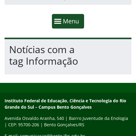
Início da navegação
Mostrar
Menu
Fim da navegação
Início do conteúdo
Notícias com a
tag Informação
Início do rodapé
Fim do conteúdo
Contato
Instituto Federal de Educação, Ciência e Tecnologia do Rio
Grande do Sul – Campus Bento Gonçalves
Avenida Osvaldo Aranha, 540 | Bairro Juventude da Enologia
| CEP: 95700-206 | Bento Gonçalves/RS
E-mail: comunicacao@bento.ifrs.edu.br