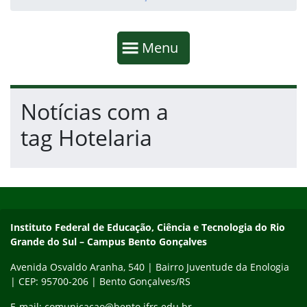
Início da navegação
Mostrar
Menu
Fim da navegação
Início do conteúdo
Notícias com a
tag Hotelaria
Início do rodapé
Fim do conteúdo
Contato
Instituto Federal de Educação, Ciência e Tecnologia do Rio
Grande do Sul – Campus Bento Gonçalves
Avenida Osvaldo Aranha, 540 | Bairro Juventude da Enologia
| CEP: 95700-206 | Bento Gonçalves/RS
E-mail: comunicacao@bento.ifrs.edu.br