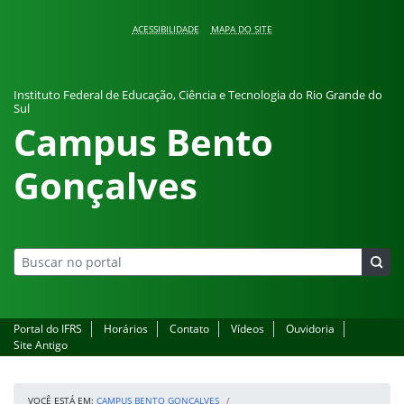
Pular para o conteúdo
ACESSIBILIDADE
MAPA DO SITE
Instituto Federal de Educação, Ciência e Tecnologia do Rio Grande do
Sul
Campus Bento
Gonçalves
Portal do IFRS
Horários
Contato
Vídeos
Ouvidoria
Site Antigo
VOCÊ ESTÁ EM:
CAMPUS BENTO GONÇALVES